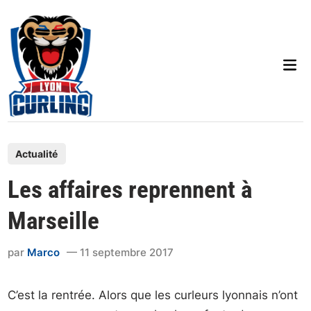
Skip
to
content
Mai
Men
P
Actualité
o
Les affaires reprennent à
s
t
Marseille
e
d
par
Marco
11 septembre 2017
i
n
C’est la rentrée. Alors que les curleurs lyonnais n’ont