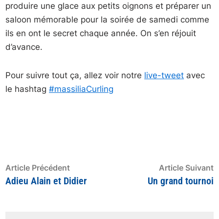
produire une glace aux petits oignons et préparer un
saloon mémorable pour la soirée de samedi comme
ils en ont le secret chaque année. On s’en réjouit
d’avance.
Pour suivre tout ça, allez voir notre
live-tweet
avec
le hashtag
#massiliaCurling
Navigation
Article
A
Article Précédent
Article Suivant
précédent
s
Adieu Alain et Didier
Un grand tournoi
de
:
:
l’article