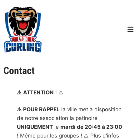
Skip
to
content
Mai
Men
Contact
⚠️ ATTENTION
! ⚠️
⚠️ POUR RAPPEL
la ville met à disposition
de notre association la patinoire
UNIQUEMENT
le
mardi de 20:45 à 23:00
! Même pour les groupes ! ⚠️ Plus d’infos