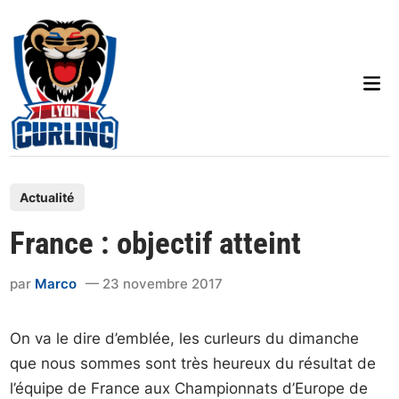
Skip
to
content
Mai
Men
P
Actualité
o
France : objectif atteint
s
t
par
Marco
23 novembre 2017
e
d
On va le dire d’emblée, les curleurs du dimanche
i
que nous sommes sont très heureux du résultat de
n
l’équipe de France aux Championnats d’Europe de