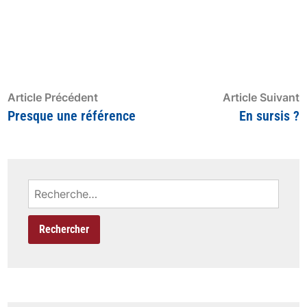
Navigation
Article
A
Article Précédent
Article Suivant
précédent
s
Presque une référence
En sursis ?
de
:
:
l’article
Rechercher :