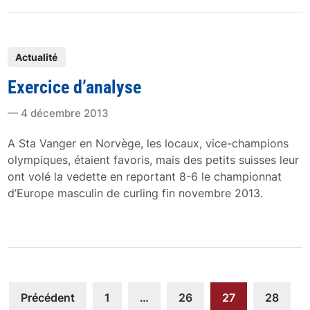
i
r
e
P
…
Actualité
o
Exercice d’analyse
s
t
4 décembre 2013
e
d
A Sta Vanger en Norvège, les locaux, vice-champions
i
olympiques, étaient favoris, mais des petits suisses leur
n
ont volé la vedette en reportant 8-6 le championnat
d’Europe masculin de curling fin novembre 2013.
Navigation
Précédent
1
…
26
27
28