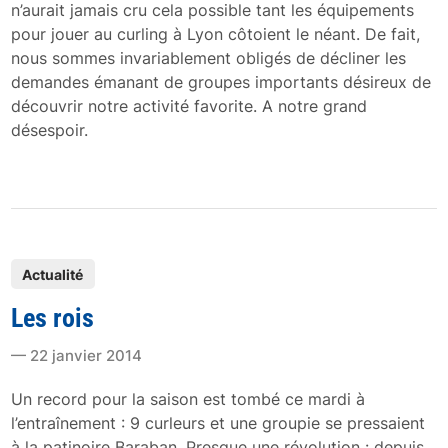
n’aurait jamais cru cela possible tant les équipements
pour jouer au curling à Lyon côtoient le néant. De fait,
nous sommes invariablement obligés de décliner les
demandes émanant de groupes importants désireux de
découvrir notre activité favorite. A notre grand
désespoir.
P
Actualité
o
Les rois
s
t
22 janvier 2014
e
d
Un record pour la saison est tombé ce mardi à
i
l’entraînement : 9 curleurs et une groupie se pressaient
n
à la patinoire Baraban. Presque une révolution : depuis