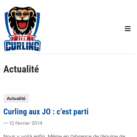
Skip
to
content
Mai
Men
Actualité
P
Actualité
o
Curling aux JO : c’est parti
s
t
12 février 2014
e
d
Nous y voilà enfin. Même en l’absence de l’équipe de