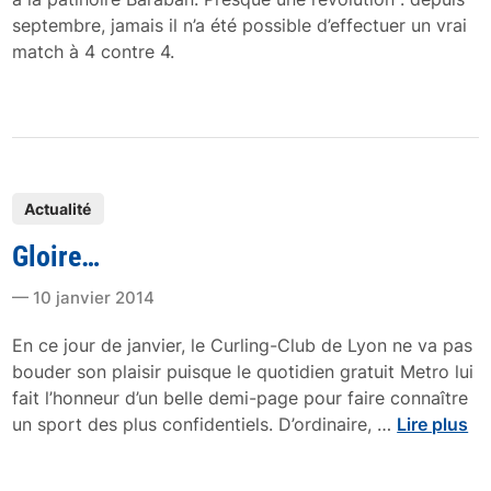
septembre, jamais il n’a été possible d’effectuer un vrai
match à 4 contre 4.
P
Actualité
o
Gloire…
s
t
10 janvier 2014
e
d
En ce jour de janvier, le Curling-Club de Lyon ne va pas
i
bouder son plaisir puisque le quotidien gratuit Metro lui
n
fait l’honneur d’un belle demi-page pour faire connaître
G
un sport des plus confidentiels. D’ordinaire, …
Lire plus
l
o