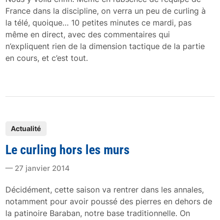
i
France dans la discipline, on verra un peu de curling à
n
la télé, quoique… 10 petites minutes ce mardi, pas
même en direct, avec des commentaires qui
n’expliquent rien de la dimension tactique de la partie
en cours, et c’est tout.
P
Actualité
o
Le curling hors les murs
s
t
27 janvier 2014
e
d
Décidément, cette saison va rentrer dans les annales,
i
notamment pour avoir poussé des pierres en dehors de
n
la patinoire Baraban, notre base traditionnelle. On