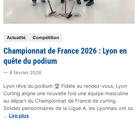
d
a
u
i
r
s
a
l
n
P
e
Actualité
Compétition
t
o
d
l
Championnat de France 2026 : Lyon en
s
é
e
t
b
quête du podium
s
e
u
J
4 février 2026
d
t
O
i
d
d
Lyon rêve du podium 🏆 Fidèle au rendez-vous, Lyon
n
e
e
Curling aligne une nouvelle fois une équipe masculine
s
M
au départ du Championnat de France de curling.
J
i
Solides pensionnaires de la Ligue A, les Lyonnais ont su
e
l
C
…
Lire plus
u
a
h
x
n
a
P
-
m