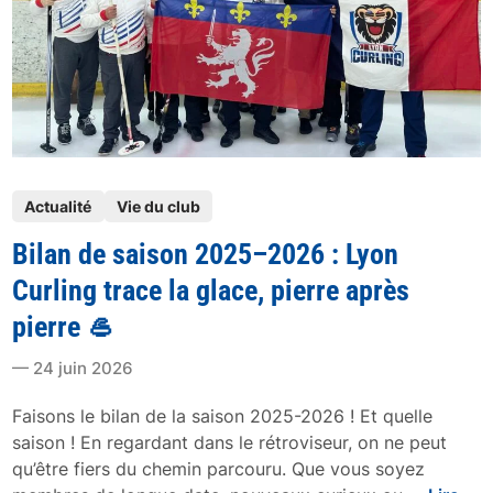
P
Actualité
Vie du club
o
Bilan de saison 2025–2026 : Lyon
s
t
Curling trace la glace, pierre après
e
pierre 🥌
d
i
24 juin 2026
n
Faisons le bilan de la saison 2025-2026 ! Et quelle
saison ! En regardant dans le rétroviseur, on ne peut
qu’être fiers du chemin parcouru. Que vous soyez