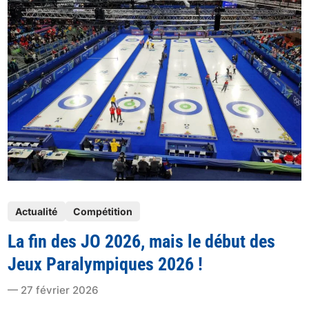
b
e
l
l
e
a
-
g
t
l
o
a
u
c
c
e
h
,
p
»
i
C
e
P
a
r
Actualité
Compétition
o
n
r
La fin des JO 2026, mais le début des
s
a
e
t
d
a
Jeux Paralympiques 2026 !
e
i
p
27 février 2026
d
e
r
i