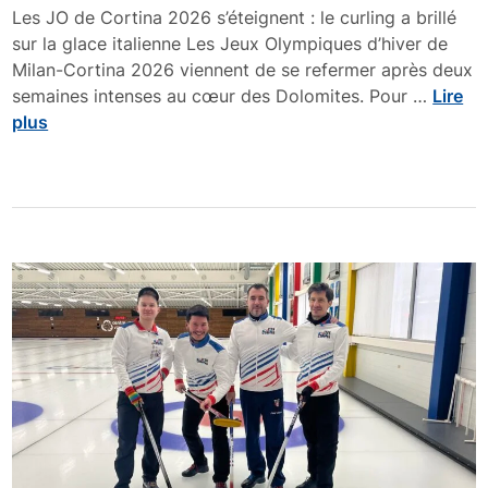
n
è
Les JO de Cortina 2026 s’éteignent : le curling a brillé
n
:
s
sur la glace italienne Les Jeux Olympiques d’hiver de
s
p
Milan-Cortina 2026 viennent de se refermer après deux
c
i
L
semaines intenses au cœur des Dolomites. Pour …
Lire
a
e
a
plus
n
r
f
d
r
i
a
e
n
l
🥌
d
e
e
a
s
u
J
c
O
u
2
r
0
l
2
i
6
n
,
g
m