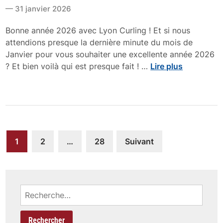
t
6
31 janvier 2026
e
:
d
L
Bonne année 2026 avec Lyon Curling ! Et si nous
i
y
attendions presque la dernière minute du mois de
n
o
Janvier pour vous souhaiter une excellente année 2026
n
B
? Et bien voilà qui est presque fait ! …
Lire plus
e
o
n
n
q
n
u
e
ê
e
t
Navigation
t
1
2
…
28
Suivant
e
h
des
d
e
articles
u
u
p
r
Rechercher :
o
e
d
u
i
s