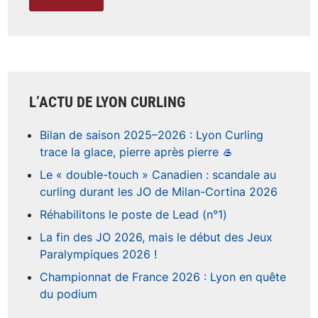
u
e
m
a
n
n
é
e
L’ACTU DE LYON CURLING
2
0
Bilan de saison 2025–2026 : Lyon Curling
2
trace la glace, pierre après pierre 🥌
6
Le « double-touch » Canadien : scandale au
curling durant les JO de Milan-Cortina 2026
Réhabilitons le poste de Lead (n°1)
La fin des JO 2026, mais le début des Jeux
Paralympiques 2026 !
Championnat de France 2026 : Lyon en quête
du podium