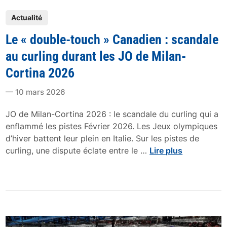
0
P
2
Actualité
o
6
Le « double-touch » Canadien : scandale
s
:
t
L
au curling durant les JO de Milan-
e
y
Cortina 2026
d
o
i
n
10 mars 2026
n
C
u
JO de Milan-Cortina 2026 : le scandale du curling qui a
r
enflammé les pistes Février 2026. Les Jeux olympiques
l
d’hiver battent leur plein en Italie. Sur les pistes de
L
i
curling, une dispute éclate entre le …
Lire plus
e
n
«
g
t
d
r
o
a
u
c