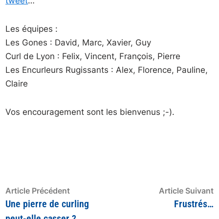
tweet
…
Les équipes :
Les Gones : David, Marc, Xavier, Guy
Curl de Lyon : Felix, Vincent, François, Pierre
Les Encurleurs Rugissants : Alex, Florence, Pauline,
Claire
Vos encouragement sont les bienvenus ;-).
Navigation
Article
A
Article Précédent
Article Suivant
précédent
s
Une pierre de curling
Frustrés…
de
:
:
peut-elle casser ?