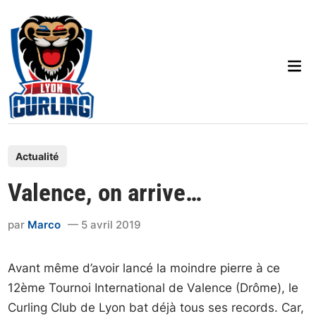
Skip
to
content
Mai
Men
P
Actualité
o
Valence, on arrive…
s
t
par
Marco
5 avril 2019
e
d
Avant même d’avoir lancé la moindre pierre à ce
i
12ème Tournoi International de Valence (Drôme), le
n
Curling Club de Lyon bat déjà tous ses records. Car,