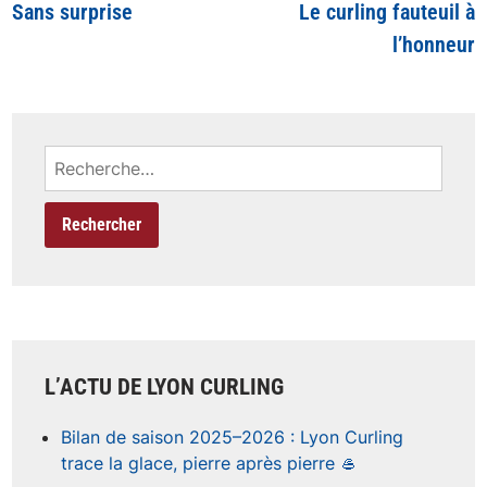
précédent
s
Sans surprise
Le curling fauteuil à
de
:
:
l’honneur
l’article
Rechercher :
L’ACTU DE LYON CURLING
Bilan de saison 2025–2026 : Lyon Curling
trace la glace, pierre après pierre 🥌