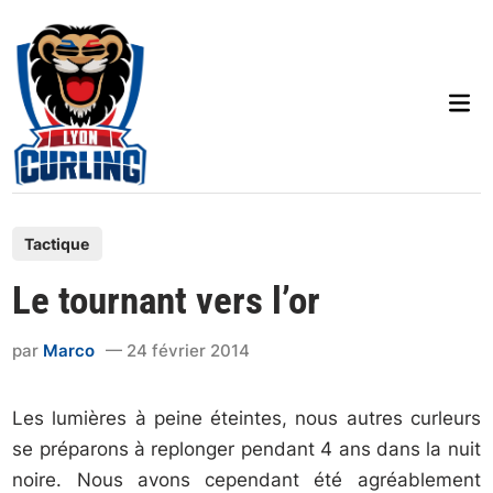
Skip
to
content
Mai
Men
P
Tactique
o
Le tournant vers l’or
s
t
par
Marco
24 février 2014
e
d
Les lumières à peine éteintes, nous autres curleurs
i
se préparons à replonger pendant 4 ans dans la nuit
n
noire. Nous avons cependant été agréablement