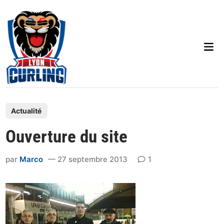
Skip
to
content
Mai
Men
P
Actualité
o
Ouverture du site
s
t
par
Marco
27 septembre 2013
1
e
d
i
n